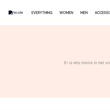
Ga
naar
EVERYTHING
WOMEN
MEN
ACCESSO
de
inhoud
Er is iets moois in het