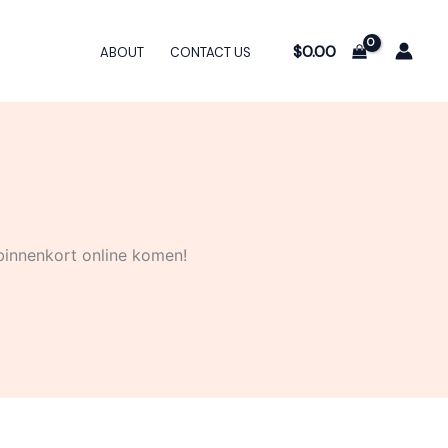
$
0.00
ABOUT
CONTACT US
binnenkort online komen!