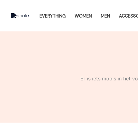
Ga
naar
EVERYTHING
WOMEN
MEN
ACCESSO
de
inhoud
Er is iets moois in het