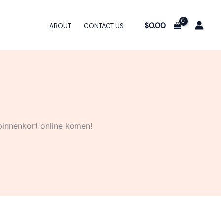
$
0.00
ABOUT
CONTACT US
binnenkort online komen!